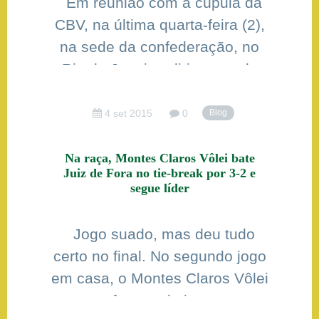
Em reunião com a cúpula da
CBV, na última quarta-feira (2),
na sede da confederação, no
Rio de Janeiro, dirigentes de
clubes de voleibol do Brasil
acertaram detalhes sobre a
4 set 2015
0
Blog
Superliga 2015/16. Um dos
principais pontos da pauta era a
Na raça, Montes Claros Vôlei bate
Juiz de Fora no tie-break por 3-2 e
data de início da competição e
segue líder
o Montes Claros Vôlei estreará
contra o Funvic […]
Jogo suado, mas deu tudo
certo no final. No segundo jogo
em casa, o Montes Claros Vôlei
mostrou força coletiva e contou