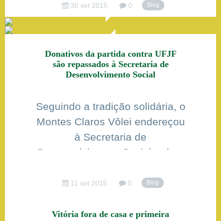
de uma sequência de vitórias
30 set 2015
0
Blog
que o coloca na liderança da
competição. O Voleimoc vem
logo atrás, na vice-liderança, e
Donativos da partida contra UFJF
são repassados à Secretaria de
quer – como dizem na gíria
Desenvolvimento Social
futebolesca – colocar água […]
Seguindo a tradição solidária, o
Montes Claros Vôlei endereçou
à Secretaria de
Desenvolvimento Social toda a
arrecadação de alimentos feita
na partida contra a UFJF, pela
11 set 2015
0
Blog
segunda rodada do
Campeonato Mineiro. Foram
Vitória fora de casa e primeira