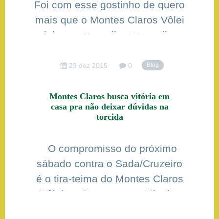
Foi com esse gostinho de quero
mais que o Montes Claros Vôlei
deixou a Superliga Masculina
na noite dessa terça-feira (22),
quando foi superado pela
23 dez 2015
0
Blog
tradicional equipe do Minas
Tênis Clube por 3-2 com
Montes Claros busca vitória em
casa pra não deixar dúvidas na
parciais de 24-26 25-22 25-22
torcida
17-25 15-11. A partida foi válida
pela 11ª rodada do […]
O compromisso do próximo
sábado contra o Sada/Cruzeiro
é o tira-teima do Montes Claros
Vôlei no Campeonato Mineiro
2015. A equipe da capital vem