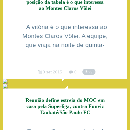
posição da tabela é o que interessa
quase 300kg de alimentos que
ao Montes Claros Vôlei
a secretaria redirecionará à
famílias da região que
A vitória é o que interessa ao
necessitam de auxílio. A
Montes Claros Vôlei. A equipe,
Secretaria realiza a tarefa de
que viaja na noite de quinta-
[…]
feira (10/9) ao sul de Minas
encara o Unincor/Três
Corações, no sábado (12/9), às
9 set 2015
0
Blog
19h, no Pelezão. Completo, o
time de Marcelinho Ramos viaja
de olho na tabela. O leitor
Reunião define estreia do MOC em
casa pela Superliga, contra Funvic
poderia se perguntar: como
Taubaté/São Paulo FC
assim? Bom, apesar […]