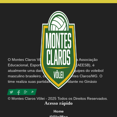
O Montes Claros Vôlei, em parceria com a Associação
Educacional, Esportiva e Social do Brasil (AEESB), é
atualmente uma das mais tradicionais equipes do voleibol
masculino brasileiro, com sede em Montes Claros/MG. O
time realiza suas partidas como mandante no Ginásio
Poliesportivo Tancredo Neves e possui consigo o título da
maior e mais apaixonada torcida do Brasil.
© Montes Claros Vôlei - 2025 Todos os Direitos Reservados.
Acesso rápido
Home
#VôleiMoc