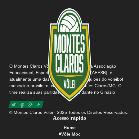
O Montes Claros Vôlei, em parceria com a Associação
Educacional, Esportiva e Social do Brasil (AEESB), é
atualmente uma das mais tradicionais equipes do voleibol
masculino brasileiro, com sede em Montes Claros/MG. O
time realiza suas partidas como mandante no Ginásio
Poliesportivo Tancredo Neves e possui consigo o título da
maior e mais apaixonada torcida do Brasil.
© Montes Claros Vôlei - 2025 Todos os Direitos Reservados.
Acesso rápido
Home
#VôleiMoc