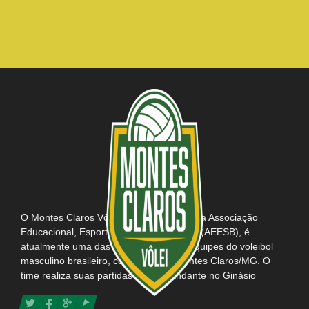
O Montes Claros Vôlei, em parceria com a Associação
Educacional, Esportiva e Social do Brasil (AEESB), é
atualmente uma das mais tradicionais equipes do voleibol
masculino brasileiro, com sede em Montes Claros/MG. O
time realiza suas partidas como mandante no Ginásio
Poliesportivo Tancredo Neves e possui consigo o título da
maior e mais apaixonada torcida do Brasil.