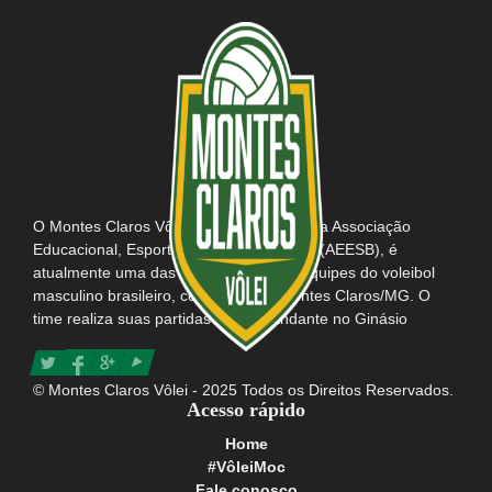
O Montes Claros Vôlei, em parceria com a Associação
Educacional, Esportiva e Social do Brasil (AEESB), é
atualmente uma das mais tradicionais equipes do voleibol
masculino brasileiro, com sede em Montes Claros/MG. O
time realiza suas partidas como mandante no Ginásio
Poliesportivo Tancredo Neves e possui consigo o título da
maior e mais apaixonada torcida do Brasil.
© Montes Claros Vôlei - 2025 Todos os Direitos Reservados.
Acesso rápido
Home
#VôleiMoc
Fale conosco