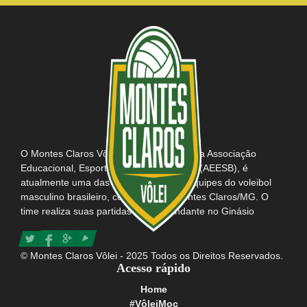
O Montes Claros Vôlei, em parceria com a Associação
Educacional, Esportiva e Social do Brasil (AEESB), é
atualmente uma das mais tradicionais equipes do voleibol
masculino brasileiro, com sede em Montes Claros/MG. O
time realiza suas partidas como mandante no Ginásio
Poliesportivo Tancredo Neves e possui consigo o título da
maior e mais apaixonada torcida do Brasil.
© Montes Claros Vôlei - 2025 Todos os Direitos Reservados.
Acesso rápido
Home
#VôleiMoc