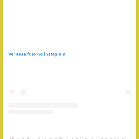
Ver essa foto no Instagram
Uma publicação compartilhada por Montes Claros Vôlei (@montesclarosvoleioficial)