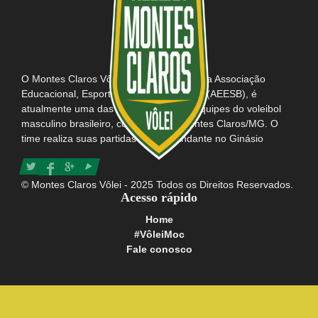
O Montes Claros Vôlei, em parceria com a Associação
Educacional, Esportiva e Social do Brasil (AEESB), é
atualmente uma das mais tradicionais equipes do voleibol
masculino brasileiro, com sede em Montes Claros/MG. O
time realiza suas partidas como mandante no Ginásio
Poliesportivo Tancredo Neves e possui consigo o título da
maior e mais apaixonada torcida do Brasil.
© Montes Claros Vôlei - 2025 Todos os Direitos Reservados.
Acesso rápido
Home
#VôleiMoc
Fale conosco