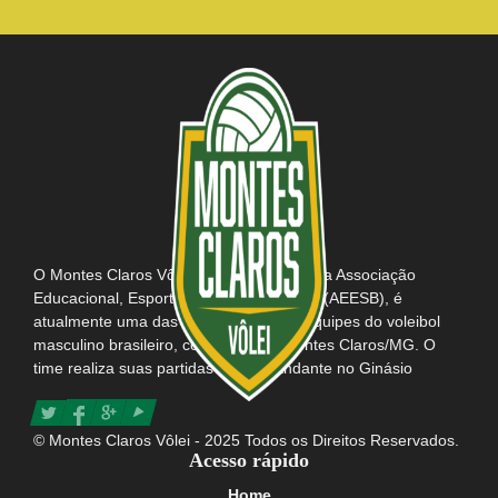
junta ao […]
O Montes Claros Vôlei, em parceria com a Associação
Educacional, Esportiva e Social do Brasil (AEESB), é
atualmente uma das mais tradicionais equipes do voleibol
masculino brasileiro, com sede em Montes Claros/MG. O
time realiza suas partidas como mandante no Ginásio
Poliesportivo Tancredo Neves e possui consigo o título da
maior e mais apaixonada torcida do Brasil.
© Montes Claros Vôlei - 2025 Todos os Direitos Reservados.
Acesso rápido
Home