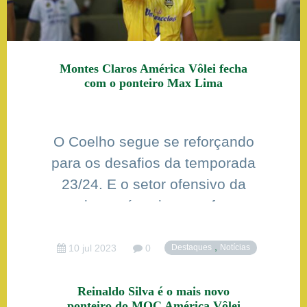
Montes Claros América Vôlei fecha
com o ponteiro Max Lima
O Coelho segue se reforçando
para os desafios da temporada
23/24. E o setor ofensivo da
equipe terá mais um reforço,
com a chegada do ponteiro
Max Lima. De Marabá-PA, o
,
10 jul 2023
0
Destaques
Notícias
ponta de 1,93m, estava no
Araguari Vôlei-MG. Por lá,
Reinaldo Silva é o mais novo
ponteiro do MOC América Vôlei