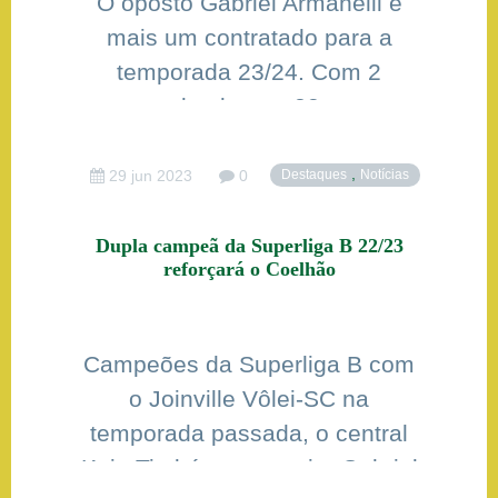
O oposto Gabriel Armanelli é
mais um contratado para a
temporada 23/24. Com 2
metros de altura e 23 anos, o
mineiro de Belo Horizonte
defendeu o Coelhão em
,
29 jun 2023
0
Destaques
Notícias
2019/20. O retorno do atleta foi
anunciado nesta quinta-feira
Dupla campeã da Superliga B 22/23
reforçará o Coelhão
(29) pelo clube. Armanelli tem
passagens pelo Sada Cruzeiro-
MG, Uberlândia-MG, Farma
Campeões da Superliga B com
Conde Volei São José-SP e, por
o Joinville Vôlei-SC na
[…]
temporada passada, o central
Kaio Timbó e o ponteiro Gabriel