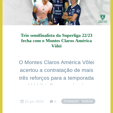
Trio semifinalista da Superliga 22/23
fecha com o Montes Claros América
Vôlei
O Montes Claros América Vôlei
acertou a contratação de mais
três reforços para a temporada
2023/24. Trata-se do trio
semifinalista da Superliga 22/23
com o Suzano Vôlei-SP: o
,
21 jun 2023
0
Destaques
Notícias
oposto/ponteiro Angellus Costa,