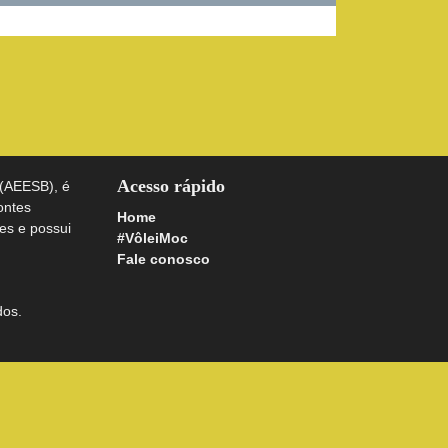
Acesso rápido
 (AEESB), é
ontes
Home
es e possui
#VôleiMoc
Fale conosco
dos.