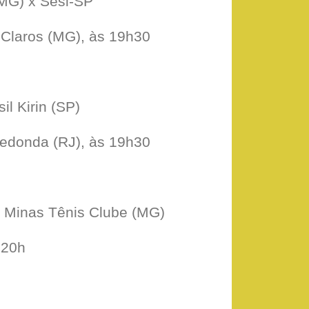
MG) x Sesi-SP
laros (MG), às 19h30
l Kirin (SP)
edonda (RJ), às 19h30
 Minas Tênis Clube (MG)
 20h