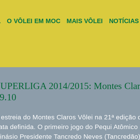
L
O VÔLEI EM MOC
MAIS VÔLEI
NOTÍCIAS
UPERLIGA 2014/2015: Montes Claros
9.10
 estreia do Montes Claros Vôlei na 21ª edição 
ata definida. O primeiro jogo do Pequi Atômico
inásio Presidente Tancredo Neves (Tancredão),