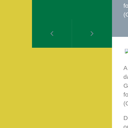
f
(
A
d
G
f
(
D
o