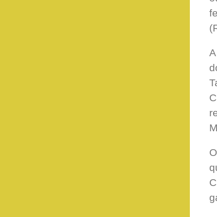
f
(
A
d
T
C
r
M
O
q
C
g