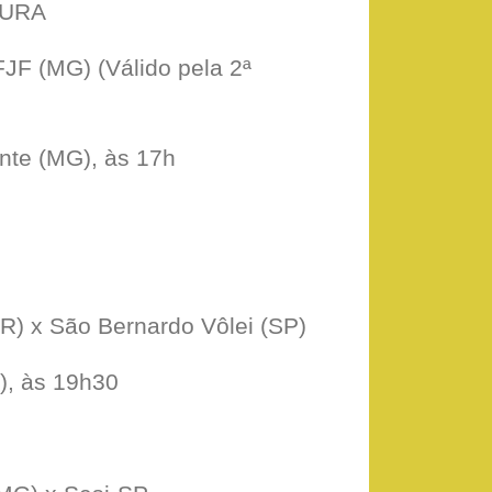
TURA
JF (MG) (Válido pela 2ª
te (MG), às 17h
R) x São Bernardo Vôlei (SP)
), às 19h30