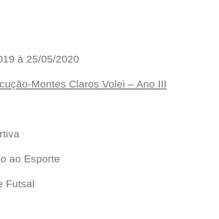
019 à 25/05/2020
ecução-Montes Claros Volei – Ano III
rtiva
vo ao Esporte
e Futsal