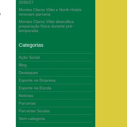
2026/27
Montes Claros Vôlei e North Hotéis
o
renovam parceria
Montes Claros Vôlei diversifica
preparação física durante pré-
temporada
Categorias
Ação Social
Blog
Destaques
Esporte na Empresa
Esporte na Escola
Notícias
Parcerias
Parcerias Sociais
Sem categoria