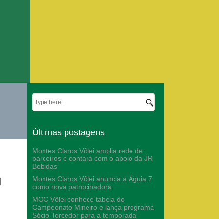
Últimas postagens
Montes Claros Vôlei amplia rede de
parceiros e contará com o apoio da JR
Bebidas
Montes Claros Vôlei anuncia a Águia 7
l
como nova patrocinadora
MOC Vôlei conhece tabela do
Campeonato Mineiro e lança programa
Sócio Torcedor para a temporada