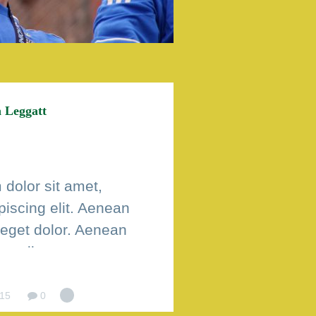
 Leggatt
dolor sit amet,
piscing elit. Aenean
eget dolor. Aenean
sociis natoque
gnis dis parturient
ur ridiculus mus.
015
0