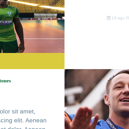
19 ago 2
tones
lor sit amet,
cing elit. Aenean