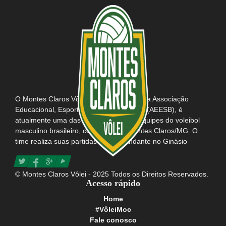
O Montes Claros Vôlei, em parceria com a Associação
Educacional, Esportiva e Social do Brasil (AEESB), é
atualmente uma das mais tradicionais equipes do voleibol
masculino brasileiro, com sede em Montes Claros/MG. O
time realiza suas partidas como mandante no Ginásio
Poliesportivo Tancredo Neves e possui consigo o título da
maior e mais apaixonada torcida do Brasil.
© Montes Claros Vôlei - 2025 Todos os Direitos Reservados.
Acesso rápido
Home
#VôleiMoc
Fale conosco