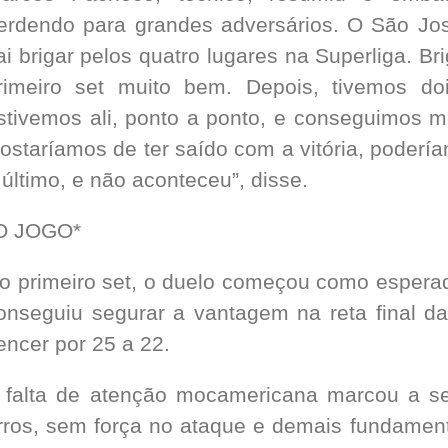
erdendo para grandes adversários. O São Jo
ai brigar pelos quatro lugares na Superliga. 
rimeiro set muito bem. Depois, tivemos doi
stivemos ali, ponto a ponto, e conseguimos 
ostaríamos de ter saído com a vitória, podería
 último, e não aconteceu”, disse.
O JOGO*
o primeiro set, o duelo começou como esperad
onseguiu segurar a vantagem na reta final da
encer por 25 a 22.
 falta de atenção mocamericana marcou a s
rros, sem força no ataque e demais fundament