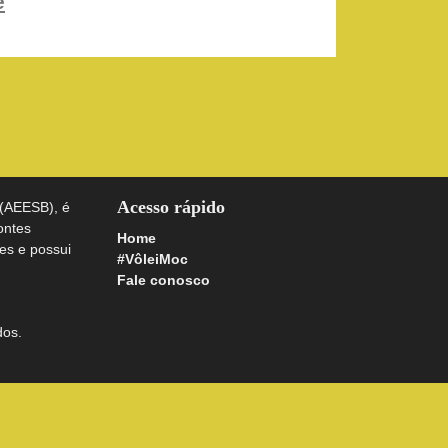
e
Acesso rápido
 (AEESB), é
ontes
Home
es e possui
#VôleiMoc
Fale conosco
dos.