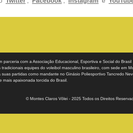
o
Twitter
,
Facebook
,
Instagram
e
YouTub
m parceria com a Associação Educacional, Esportiva e Social do Brasil
tradicionais equipes do voleibol masculino brasileiro, com sede em M
a suas partidas como mandante no Ginásio Poliesportivo Tancredo Nev
 e mais apaixonada torcida do Brasil.
© Montes Claros Vôlei - 2025 Todos os Direitos Reserva