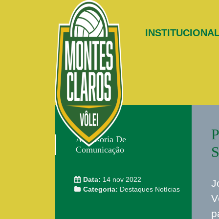
INSTITUCIONA
P
Assessoria De
Comunicação
Data:
14 nov 2022
J
Categoria:
Destaques
Notícias
V
p