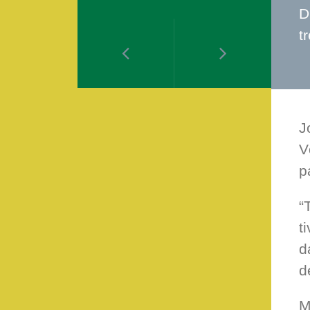
D
t
J
V
p
“
t
d
d
M