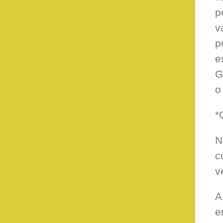
p
v
p
e
G
o
*
N
c
v
A
e