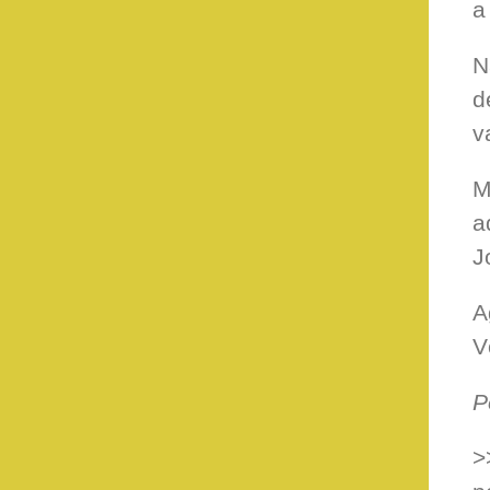
a
N
d
v
M
a
J
A
V
P
>