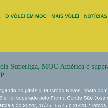
L
O VÔLEI EM MOC
MAIS VÔLEI
NOTÍCIAS
ela Superliga, MOC América é supera
SP
ogando no ginásio Tancredo Neves, neste dom
ôlei foi superado pelo Farma Conde São José 
arciais de 25/22, 11/25, 17/25 e 26/28. “Temos