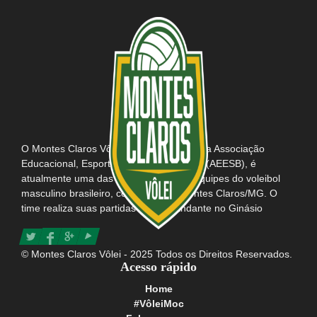
O Montes Claros Vôlei, em parceria com a Associação
Educacional, Esportiva e Social do Brasil (AEESB), é
atualmente uma das mais tradicionais equipes do voleibol
masculino brasileiro, com sede em Montes Claros/MG. O
time realiza suas partidas como mandante no Ginásio
Poliesportivo Tancredo Neves e possui consigo o título da
maior e mais apaixonada torcida do Brasil.
© Montes Claros Vôlei - 2025 Todos os Direitos Reservados.
Acesso rápido
Home
#VôleiMoc