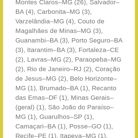
Montes Claros–MG (26), Salvador–
BA (4), Carbonita–MG (3),
Varzelândia–MG (4), Couto de
Magalhães de Minas–MG (3),
Guanambi–BA (3), Porto Seguro–BA
(3), Itarantim–BA (3), Fortaleza–CE
(2), Lavras–MG (2), Paraopeba–MG
(2), Rio de Janeiro–RJ (2), Coração
de Jesus–MG (2), Belo Horizonte–
MG (1), Brumado–BA (1), Recanto
das Emas–DF (1), Minas Gerais–
(geral) (1), São João do Paraíso–
MG (1), Guarulhos–SP (1),
Camaçari–BA (1), Posse–GO (1),
Recife–PE (1), Itapeva–MG (1),