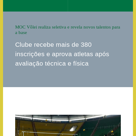
MOC Vôlei realiza seletiva e revela novos talentos para
a base
Clube recebe mais de 380
inscrições e aprova atletas após
avaliação técnica e física