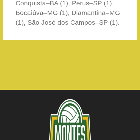
Conquista–BA (1), Perus–SP (1),
Bocaiúva–MG (1), Diamantina–MG
(1), São José dos Campos–SP (1).