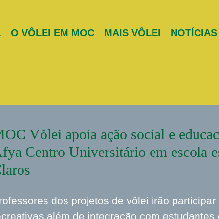
L
O VÔLEI EM MOC
MAIS VÔLEI
NOTÍCIAS
OC Vôlei apoia ação social e educac
fya Centro Universitário em escola 
laros
rofessores dos projetos de vôlei irão participar
ecreativas além de integração com estudantes