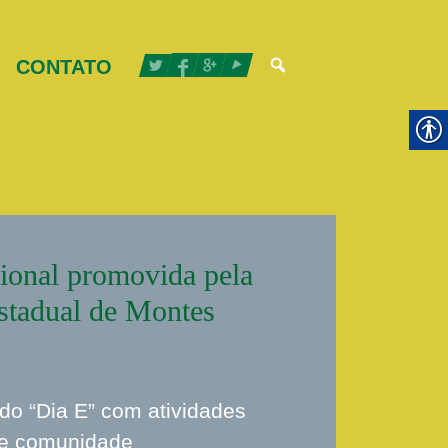
CONTATO
ional promovida pela
estadual de Montes
 do “Dia E” com atividades
 e comunidade