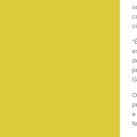
s
c
c
“
e
d
p
G
O
p
e
f