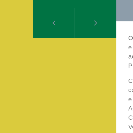
O
e
a
P
C
c
e
A
C
V