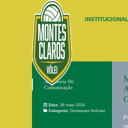
INSTITUCIONA
M
Assessoria De
A
Comunicação
C
Data:
28 maio 2026
Categoria:
Destaques
Notícias
P
r