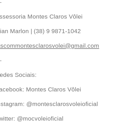
—
ssessoria Montes Claros Vôlei
ian Marlon | (38) 9 9871-1042
ascommontesclarosvolei@gmail.com
—
edes Sociais:
acebook: Montes Claros Vôlei
nstagram: @montesclarosvoleioficial
witter: @mocvoleioficial