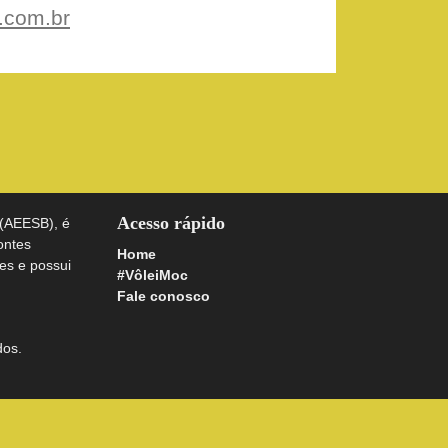
.com.br
Acesso rápido
 (AEESB), é
ontes
Home
es e possui
#VôleiMoc
Fale conosco
dos.