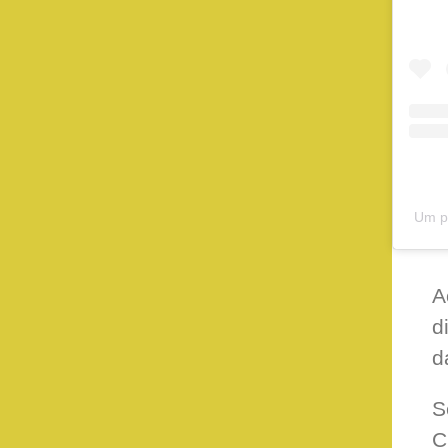
A
d
d
S
C