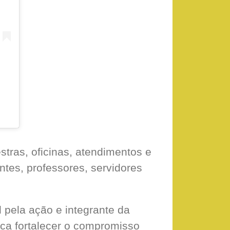
Um post compartilhado por Afya Centro Universitário Montes Claros (@afya.montesclaros)
tras, oficinas, atendimentos e
ntes, professores, servidores
pela ação e integrante da
ca fortalecer o compromisso