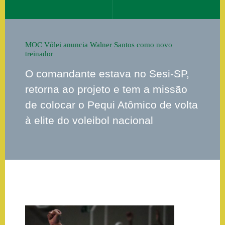
MOC Vôlei anuncia Walner Santos como novo
treinador
O comandante estava no Sesi-SP,
retorna ao projeto e tem a missão
de colocar o Pequi Atômico de volta
à elite do voleibol nacional