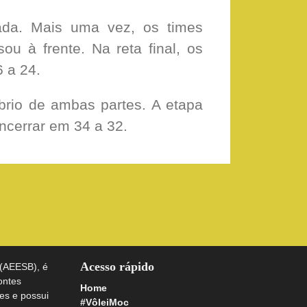
da. Mais uma vez, os times
u à frente. Na reta final, os
 a 24.
líbrio de ambas partes. A etapa
ncerrar em 34 a 32.
Acesso rápido
 (AEESB), é
ontes
Home
es e possui
#VôleiMoc