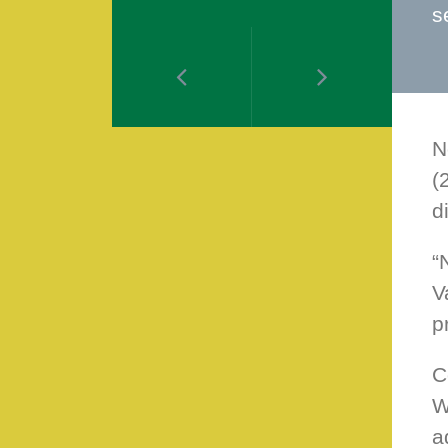
s
N
(
d
“
V
p
C
W
a