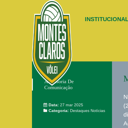
INSTITUCIONA
M
Assessoria De
Comunicação
N
(
Data:
27 mar 2025
Categoria:
Destaques
Notícias
d
A