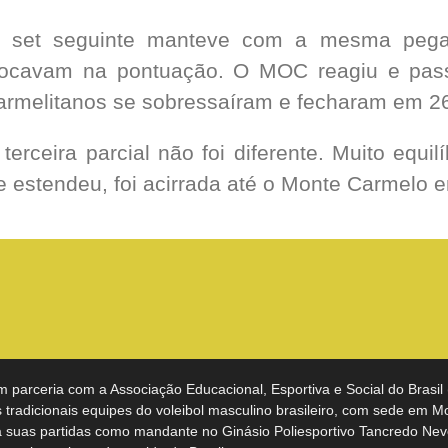
 set seguinte manteve com a mesma pega
rocavam na pontuação. O MOC reagiu e passo
armelitanos se sobressaíram e fecharam em 26
 terceira parcial não foi diferente. Muito equi
e estendeu, foi acirrada até o Monte Carmelo e
m parceria com a Associação Educacional, Esportiva e Social do Brasil
tradicionais equipes do voleibol masculino brasileiro, com sede em M
a suas partidas como mandante no Ginásio Poliesportivo Tancredo Nev