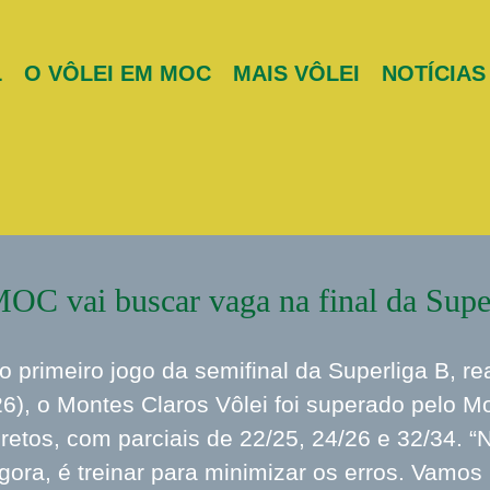
L
O VÔLEI EM MOC
MAIS VÔLEI
NOTÍCIAS
OC vai buscar vaga na final da Sup
o primeiro jogo da semifinal da Superliga B, re
26), o Montes Claros Vôlei foi superado pelo M
iretos, com parciais de 22/25, 24/26 e 32/34. 
gora, é treinar para minimizar os erros. Vamos