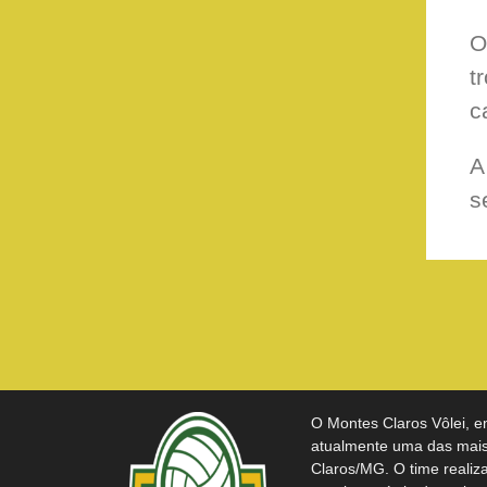
O
t
c
A
s
O Montes Claros Vôlei, e
atualmente uma das mais 
Claros/MG. O time realiz