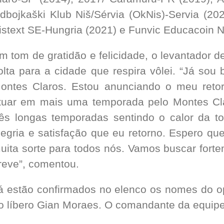
dbojkaški Klub Niš/Sérvia (OkNis)-Servia (20
istext SE-Hungria (2021) e Funvic Educacoin N
m tom de gratidão e felicidade, o levantador d
olta para a cidade que respira vôlei. “Já sou
ontes Claros. Estou anunciando o meu retor
tuar em mais uma temporada pelo Montes Cla
rês longas temporadas sentindo o calor da t
legria e satisfação que eu retorno. Espero q
uita sorte para todos nós. Vamos buscar forte
reve”, comentou.
á estão confirmados no elenco os nomes do 
o líbero Gian Moraes. O comandante da equipe