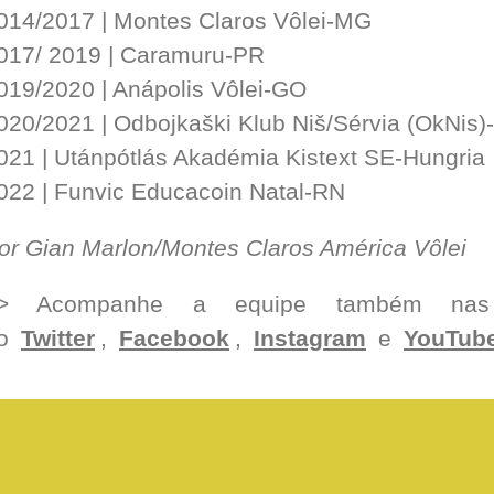
014/2017 | Montes Claros Vôlei-MG
017/ 2019 | Caramuru-PR
019/2020 | Anápolis Vôlei-GO
020/2021 | Odbojkaški Klub Niš/Sérvia (OkNis)
021 | Utánpótlás Akadémia Kistext SE-Hungria
022 | Funvic Educacoin Natal-RN
or Gian Marlon/Montes Claros América Vôlei
> Acompanhe a equipe também nas m
o
Twitter
,
Facebook
,
Instagram
e
YouTub