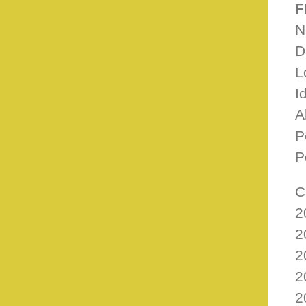
F
N
D
L
I
A
P
P
C
2
2
2
2
2