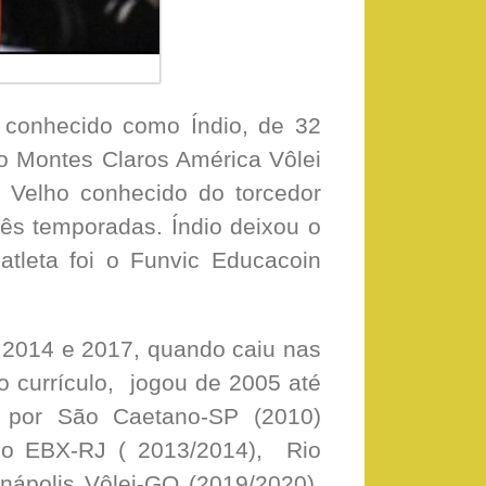
s conhecido como Índio, de 32
ao Montes Claros América Vôlei
. Velho conhecido do torcedor
rês temporadas. Índio deixou o
tleta foi o Funvic Educacoin
e 2014 e 2017, quando caiu nas
o currículo, jogou de 2005 até
 por São Caetano-SP (2010)
po EBX-RJ ( 2013/2014), Rio
nápolis Vôlei-GO (2019/2020),