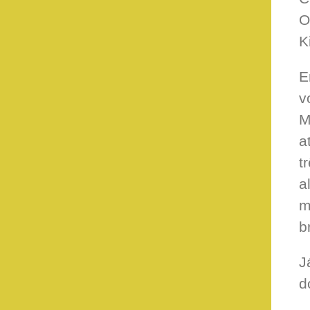
O
K
E
v
M
a
t
a
m
b
J
d