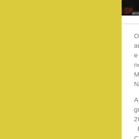
O
a
e
n
M
N
A
g
2
F
C