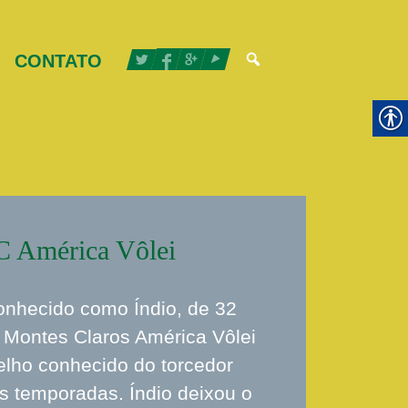
CONTATO
C América Vôlei
onhecido como Índio, de 32
o Montes Claros América Vôlei
elho conhecido do torcedor
ês temporadas. Índio deixou o