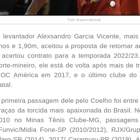
Foto: Arquivo pessoal
 levantador Alexsandro Garcia Vicente, mai
nos e 1,90m, aceitou a proposta de retornar 
 acertou contrato para a temporada 2022/23
orte-mineiro, ele está de volta após mais de t
OC América em 2017, e o último clube do a
atal.
 primeira passagem dele pelo Coelho foi entr
raças da torcida mais apaixonada do Brasil. N
010 no Minas Tênis Clube-MG, passagens
unvic/Midia Fone-SP (2010/2012), RJX/Gru
laro-SP (2014), 2017/ Caramuru-PR (2019), A