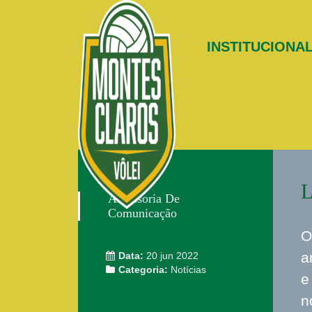
INSTITUCIONA
L
Assessoria De
Comunicação
O
a
Data:
20 jun 2022
Categoria:
Notícias
e
n