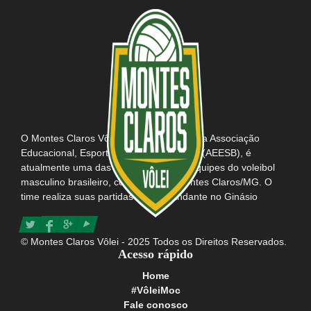
O Montes Claros Vôlei, em parceria com a Associação
Educacional, Esportiva e Social do Brasil (AEESB), é
atualmente uma das mais tradicionais equipes do voleibol
masculino brasileiro, com sede em Montes Claros/MG. O
time realiza suas partidas como mandante no Ginásio
Poliesportivo Tancredo Neves e possui consigo o título da
maior e mais apaixonada torcida do Brasil.
© Montes Claros Vôlei - 2025 Todos os Direitos Reservados.
Acesso rápido
Home
#VôleiMoc
Fale conosco