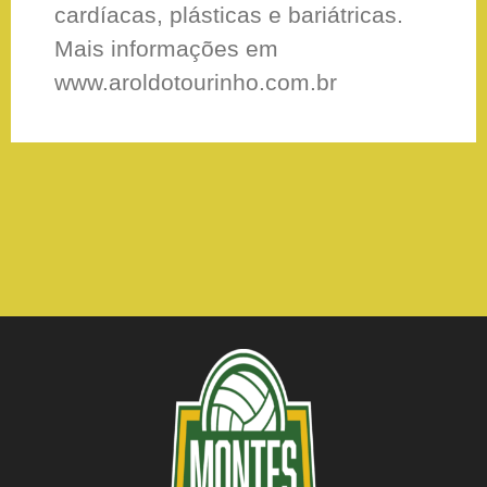
cardíacas, plásticas e bariátricas.
Mais informações em
www.aroldotourinho.com.br