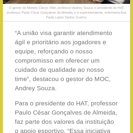
O gestor do Montes Claros Vôlei, professor Andrey Souza, o presidente do HAT,
professor Paulo César Gonçalves de Almeida, e a superintendente, enfermeira Ana
Paula Lopes Santos Guerra.
“A união visa garantir atendimento
ágil e prioritário aos jogadores e
equipe, reforçando o nosso
compromisso em oferecer um
cuidado de qualidade ao nosso
time”, destacou o gestor do MOC,
Andrey Souza.
Para o presidente do HAT, professor
Paulo César Gonçalves de Almeida,
faz parte dos valores da instituição
o apoio esportivo. “Essa iniciativa