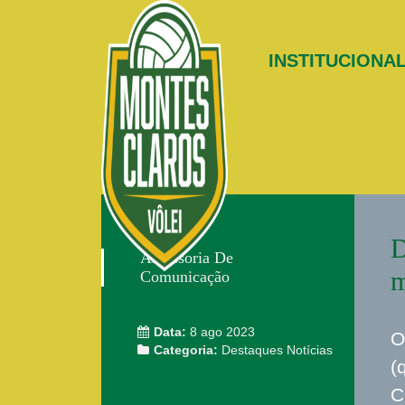
INSTITUCIONA
D
Assessoria De
m
Comunicação
Data:
8 ago 2023
O
Categoria:
Destaques
Notícias
(
C