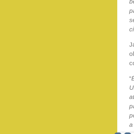
b
p
s
c
J
o
c
“
U
a
p
p
a