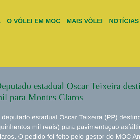
L
O VÔLEI EM MOC
MAIS VÔLEI
NOTÍCIAS
eputado estadual Oscar Teixeira des
il para Montes Claros
 deputado estadual Oscar Teixeira (PP) dest
quinhentos mil reais) para pavimentação asfált
laros. O pedido foi feito pelo gestor do MOC A