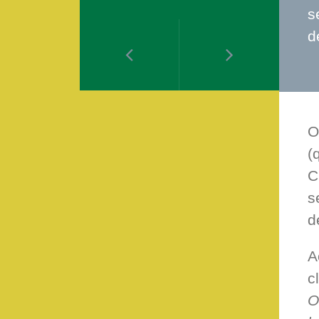
s
d
O
(
C
s
d
A
c
O