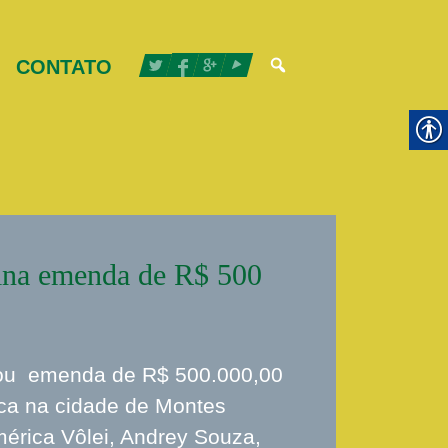
CONTATO
tina emenda de R$ 500
inou emenda de R$ 500.000,00
ica na cidade de Montes
mérica Vôlei, Andrey Souza,