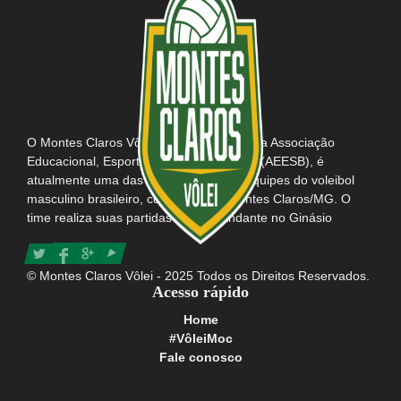
O Montes Claros Vôlei, em parceria com a Associação
Educacional, Esportiva e Social do Brasil (AEESB), é
atualmente uma das mais tradicionais equipes do voleibol
masculino brasileiro, com sede em Montes Claros/MG. O
time realiza suas partidas como mandante no Ginásio
Poliesportivo Tancredo Neves e possui consigo o título da
maior e mais apaixonada torcida do Brasil.
© Montes Claros Vôlei - 2025 Todos os Direitos Reservados.
Acesso rápido
Home
#VôleiMoc
Fale conosco