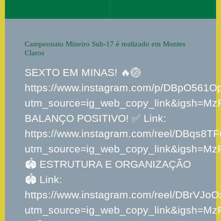
Campeonato Mineiro Sub-17 é realizado em Montes
Claros
SEXTO EM MINAS! 🔥🏐
https://www.instagram.com/p/DBpO561O
utm_source=ig_web_copy_link&igsh=M
BALANÇO POSITIVO! ✅ Link:
https://www.instagram.com/reel/DBqs8T
utm_source=ig_web_copy_link&igsh=M
🏟️ ESTRUTURA E ORGANIZAÇÃO
🏟️ Link:
https://www.instagram.com/reel/DBrVJoO
utm_source=ig_web_copy_link&igsh=M