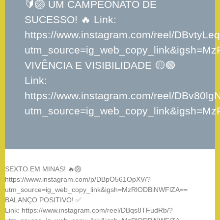
🔰🏐 UM CAMPEONATO DE
SUCESSO! 🔥 Link:
https://www.instagram.com/reel/DBvtyLeq
utm_source=ig_web_copy_link&igsh=M
VIVÊNCIA E VISIBILIDADE 🟡🟢
Link:
https://www.instagram.com/reel/DBv80lgN
utm_source=ig_web_copy_link&igsh=M
SEXTO EM MINAS! 🔥🏐
https://www.instagram.com/p/DBpO561OpXV/?
utm_source=ig_web_copy_link&igsh=MzRlODBiNWFlZA==
BALANÇO POSITIVO! ✅
Link: https://www.instagram.com/reel/DBqs8TFudRb/?