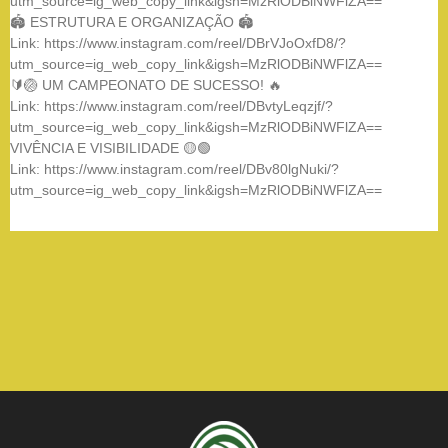
utm_source=ig_web_copy_link&igsh=MzRlODBiNWFlZA==
🏟️ ESTRUTURA E ORGANIZAÇÃO 🏟️
Link: https://www.instagram.com/reel/DBrVJoOxfD8/?
utm_source=ig_web_copy_link&igsh=MzRlODBiNWFlZA==
🔰🏐 UM CAMPEONATO DE SUCESSO! 🔥
Link: https://www.instagram.com/reel/DBvtyLeqzjf/?
utm_source=ig_web_copy_link&igsh=MzRlODBiNWFlZA==
VIVÊNCIA E VISIBILIDADE 🟡🟢
Link: https://www.instagram.com/reel/DBv80lgNuki/?
utm_source=ig_web_copy_link&igsh=MzRlODBiNWFlZA==