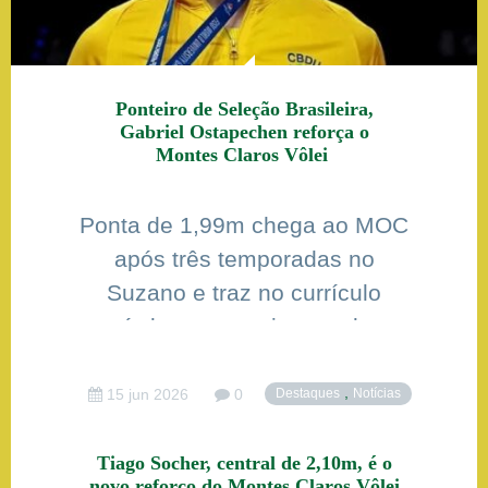
Ponteiro de Seleção Brasileira,
Gabriel Ostapechen reforça o
Montes Claros Vôlei
Ponta de 1,99m chega ao MOC
após três temporadas no
Suzano e traz no currículo
títulos e conquistas pela
Seleção Brasileira
,
15 jun 2026
0
Destaques
Notícias
Tiago Socher, central de 2,10m, é o
novo reforço do Montes Claros Vôlei