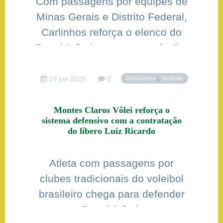
Com passagens por equipes de
Minas Gerais e Distrito Federal,
Carlinhos reforça o elenco do
Pequi Atômico no retorno à elite
nacional
,
10 jun 2026
0
Destaques
Notícias
Montes Claros Vôlei reforça o
sistema defensivo com a contratação
do líbero Luiz Ricardo
Atleta com passagens por
clubes tradicionais do voleibol
brasileiro chega para defender
o Pequi Atômico