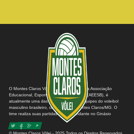
O Montes Claros Vôlei, em parceria com a Associação
Educacional, Esportiva e Social do Brasil (AEESB), é
atualmente uma das mais tradicionais equipes do voleibol
masculino brasileiro, com sede em Montes Claros/MG. O
time realiza suas partidas como mandante no Ginásio
Poliesportivo Tancredo Neves e possui consigo o título da
maior e mais apaixonada torcida do Brasil.
© Montes Claros Vôlei - 2025 Todos os Direitos Reservados.